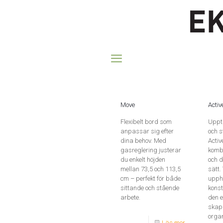
Move
Activ
Flexibelt bord som
Uppt
anpassar sig efter
och s
dina behov. Med
Activ
gasreglering justerar
kombi
du enkelt höjden
och 
mellan 73,5 och 113,5
sätt.
cm – perfekt för både
upph
sittande och stående
konst
arbete.
den e
skap
organ
Läs mer