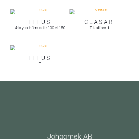
TITUS
CEASAR
4-kryss Hörnradie 100 el 150
T klaffbord
TITUS
T
Johpomek AB