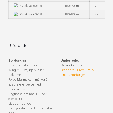
180x70cm
72
180x80cm
72
Utförande
Bordsskiva
Underrede:
DL vit, bok eller björk
Se färgkartor för
Wing MDF vit, björk- eller
Standard-, Premium- &
asklaminat
Finstrukturfärger
Forbo Marmoleum mörkgrå,
ljusgrå eller beige med
björkkantlist
Högtryckslaminat HPL bok
eller björk
Ljuddämpande
högtryckslaminat HPL bok eller