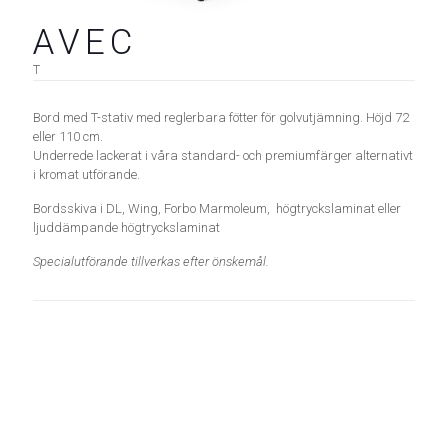
AVEC
T
Bord med T-stativ med reglerbara fötter för golvutjämning. Höjd 72
eller 110 cm.
Underrede lackerat i våra standard- och premiumfärger alternativt
i kromat utförande.
Bordsskiva i DL, Wing, Forbo Marmoleum, högtryckslaminat eller
ljuddämpande högtryckslaminat
Specialutförande tillverkas efter önskemål.