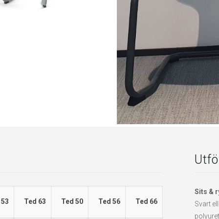
Utf
Sits & r
 53
Ted 63
Ted 50
Ted 56
Ted 66
Svart el
polyure