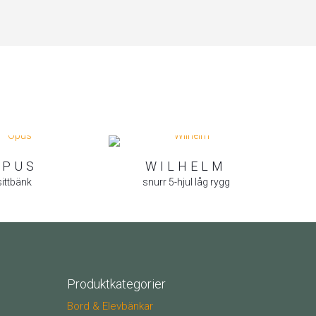
OPUS
WILHELM
sittbänk
snurr 5-hjul låg rygg
Produktkategorier
Bord & Elevbänkar