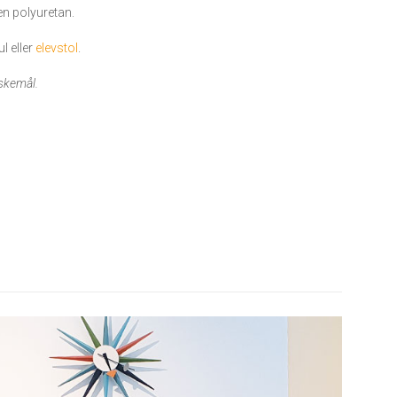
ten polyuretan.
l eller
elevstol
.
nskemål.