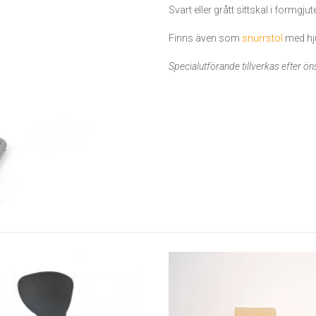
Svart eller grått sittskal i formgju
Finns även som
snurrstol
med hju
Specialutförande tillverkas efter ö