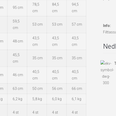
78,5
84,5
94,5
cm
95 cm
cm
cm
cm
59,5
53 cm
53 cm
57 cm
Info:
cm
Filttass
43,5
43,5
43,5
cm
48 cm
cm
cm
cm
Nedl
45,5
35 cm
35 cm
35 cm
cm
T
40,5
40,5
40,5
cm
46 cm
cm
cm
cm
cm
63 cm
50 cm
56 cm
66 cm
kg
6,2 kg
5,8 kg
6,0 kg
6,1 kg
4 st
4 st
4 st
4 st