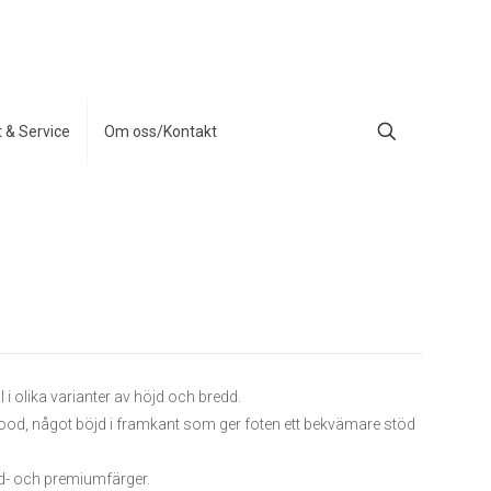
t & Service
Om oss/Kontakt
i olika varianter av höjd och bredd.
lywood, något böjd i framkant som ger foten ett bekvämare stöd
rd- och premiumfärger.