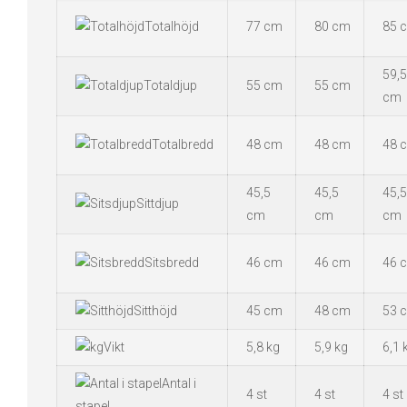
Totalhöjd
77 cm
80 cm
85 
59,5
Totaldjup
55 cm
55 cm
cm
Totalbredd
48 cm
48 cm
48 
45,5
45,5
45,5
Sittdjup
cm
cm
cm
Sitsbredd
46 cm
46 cm
46 
Sitthöjd
45 cm
48 cm
53 
Vikt
5,8 kg
5,9 kg
6,1 
Antal i
4 st
4 st
4 st
stapel