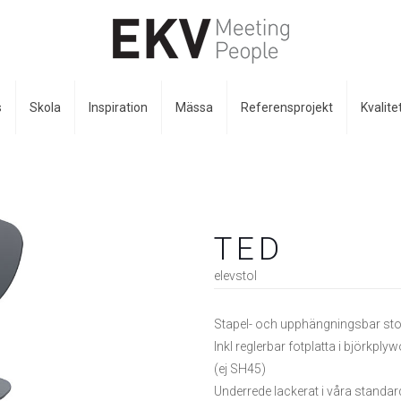
s
Skola
Inspiration
Mässa
Referensprojekt
Kvalite
TED
elevstol
Stapel- och upphängningsbar stol 
Inkl reglerbar fotplatta i björkp
(ej SH45)
Underrede lackerat i våra standa