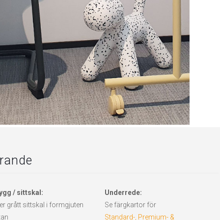
örande
ygg / sittskal:
Underrede:
ler grått sittskal i formgjuten
Se färgkartor för
tan
Standard-, Premium- &