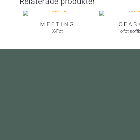
Relaterade produkter
MEETING
CEAS
X-Fot
x-fot soff