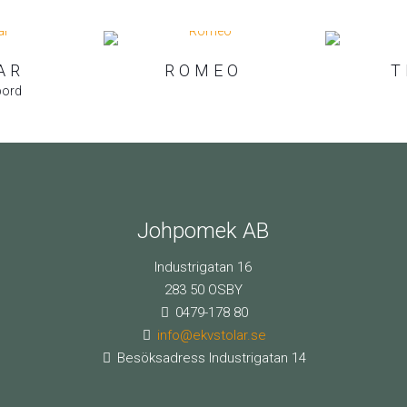
AR
ROMEO
T
bord
Johpomek AB
Industrigatan 16
283 50 OSBY
0479-178 80
info@ekvstolar.se
Besöksadress Industrigatan 14