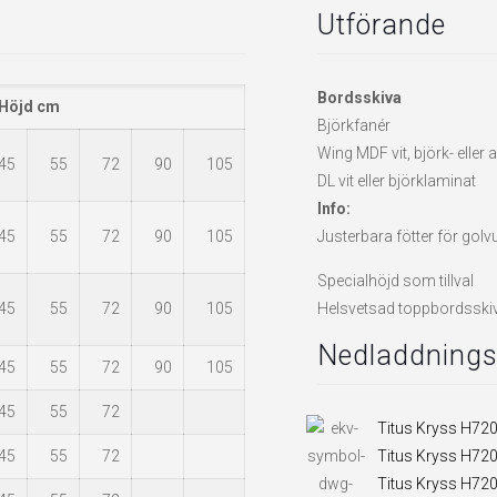
Utförande
Bordsskiva
Höjd cm
Björkfanér
Wing MDF vit, björk- eller
45
55
72
90
105
DL vit eller björklaminat
Info:
45
55
72
90
105
Justerbara fötter för gol
Specialhöjd som tillval
45
55
72
90
105
Helsvetsad toppbordsskiv
Nedladdningsb
45
55
72
90
105
45
55
72
Titus Kryss H72
45
55
72
Titus Kryss H72
Titus Kryss H72