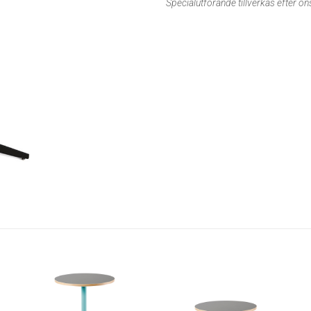
Specialutförande tillverkas efter ö