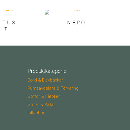
ITUS
NERO
T
Produktkategorier
Bord & Elevbänkar
Rumsavdelare & Förvaring
Soffor & Fåtöljer
Stolar & Pallar
Tillbehör