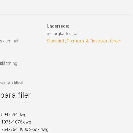
Underrede:
Se färgkartor för
 asklaminat
Standard-, Premium- & Finstrukturfärger
vutjämning
a som tillval
ara filer
0 594×594.dwg
0 1076×1076.dwg
0 764×764 D900 3-bsk.dwg