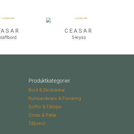
EASAR
CEASAR
klaffbord
5-kryss
Produktkategorier
Bord & Elevbänkar
Rumsavdelare & Förvaring
Soffor & Fåtöljer
Stolar & Pallar
Tillbehör