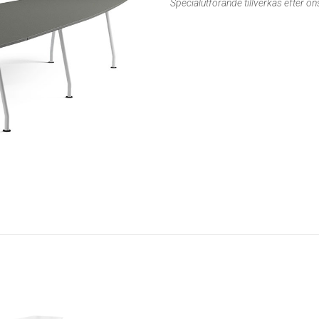
Specialutförande tillverkas efter ö