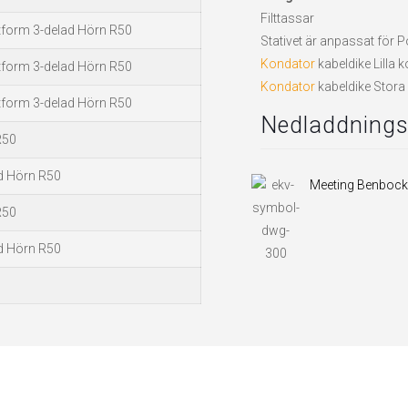
Filttassar
form 3-delad Hörn R50
Stativet är anpassat för 
Kondator
kabeldike Lilla 
form 3-delad Hörn R50
Kondator
kabeldike Stora
form 3-delad Hörn R50
Nedladdningsb
R50
d Hörn R50
Meeting Benboc
R50
d Hörn R50