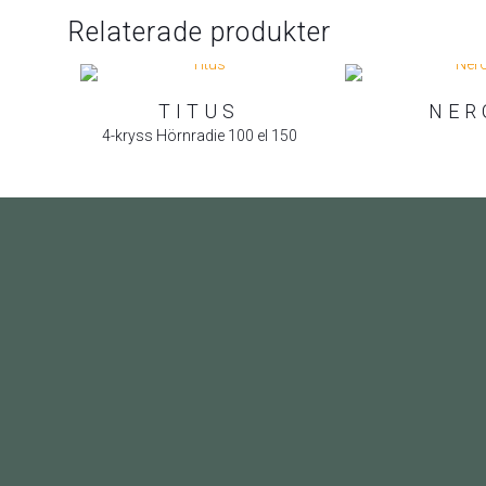
Relaterade produkter
TITUS
NER
4-kryss Hörnradie 100 el 150