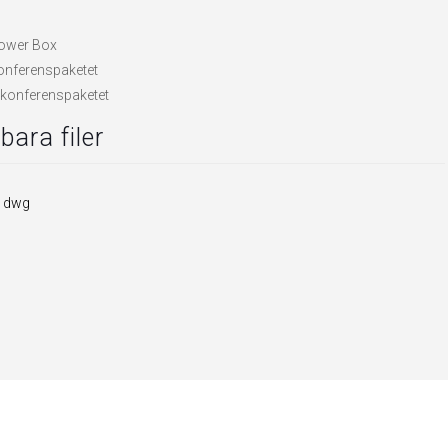
Power Box
konferenspaketet
 konferenspaketet
ara filer
k dwg