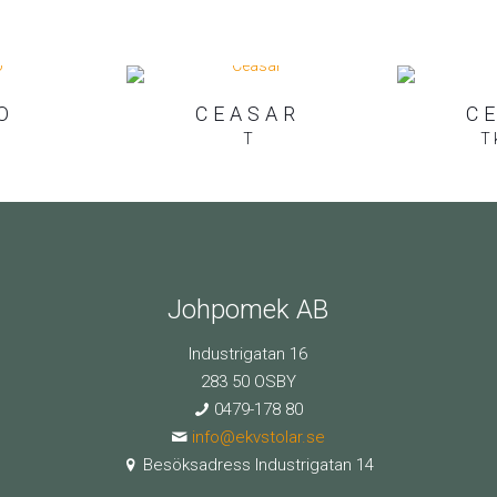
O
CEASAR
C
T
T 
Johpomek AB
Industrigatan 16
283 50 OSBY
0479-178 80
info@ekvstolar.se
Besöksadress Industrigatan 14