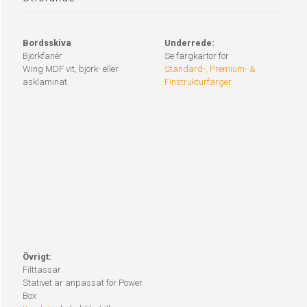
Bordsskiva
Underrede:
Björkfanér
Se färgkartor för
Wing MDF vit, björk- eller
Standard-, Premium- &
asklaminat
Finstrukturfärger
Övrigt:
Filttassar
Stativet är anpassat för Power
Box