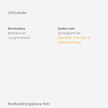
Utförande
Bordsskiva
Underrede:
Björklaminat
Se färgkartor för
Ljusgrå laminat
Standard-, Premium- &
Finstrukturfärger
Nedladdningsbara filer